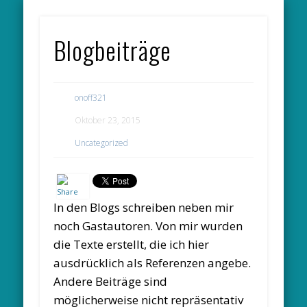
DS-GVO-KONFORME DATENSCHUTZERKLÄRUNG
ALLGEMEINE GESCHÄFTSBEDINGUNGEN (AGB)
WER BIN ICH? – VITA TEXT-DESIGNERIN
VITA TELEFON- UND BÜROSERVICE
DATENSCHUTZ
LEISTUNGEN
REFERENZEN
STARTSEITE
IMPRESSUM
LINKTIPPS
Blogbeiträge
onoff321
Oktober 23, 2015
Uncategorized
In den Blogs schreiben neben mir
noch Gastautoren. Von mir wurden
die Texte erstellt, die ich hier
ausdrücklich als Referenzen angebe.
Andere Beiträge sind
möglicherweise nicht repräsentativ